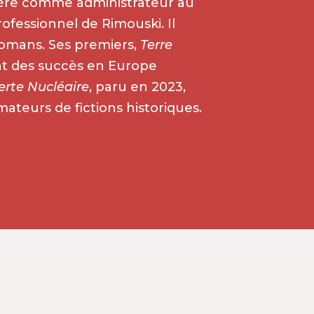
rière comme administrateur au
fessionnel de Rimouski. Il
 romans. Ses premiers,
Terre
nt des succès en Europe
erte Nucléaire
, paru en 2023,
ateurs de fictions historiques.