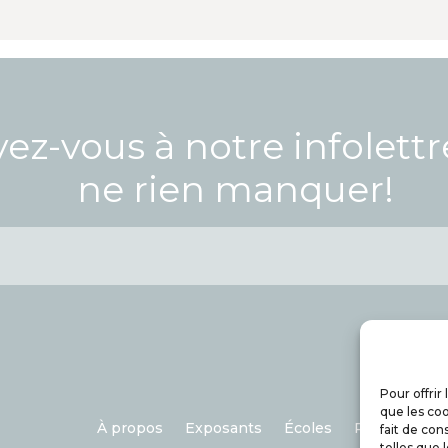
vez-vous à notre infolett
ne rien manquer!
Pour offrir
que les coo
À propos
Exposants
Écoles
Partenaires
fait de con
telles que 