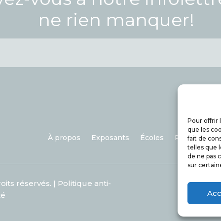
ne rien manquer!
Pour offrir
que les coo
À propos
Exposants
Écoles
Partenaires
fait de con
telles que 
de ne pas c
sur certain
oits réservés. |
Politique anti-
Acc
té