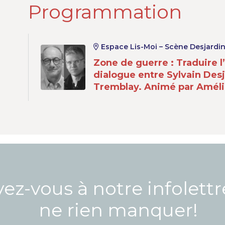
Programmation
Espace Lis-Moi – Scène Desjardi
Zone de guerre : Traduire l’
dialogue entre Sylvain Desj
Tremblay. Animé par Amélie
vez-vous à notre infolett
ne rien manquer!